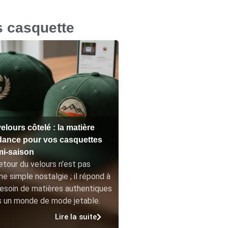
s casquette
elours côtelé : la matière
dance pour vos casquettes
mi-saison
etour du velours n'est pas
ne simple nostalgie ; il répond à
esoin de matières authentiques
s un monde de mode jetable.
Lire la suite