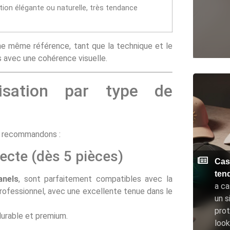
ition élégante ou naturelle, très tendance
e même référence, tant que la technique et le
s avec une cohérence visuelle.
isation par type de
us recommandons :
recte (dès 5 pièces)
Cas
ten
anels
, sont parfaitement compatibles avec la
a ca
rofessionnel, avec une excellente tenue dans le
un s
prot
durable et premium.
look