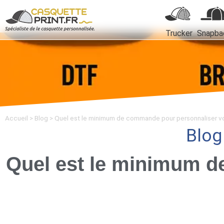
Trucker
Snapba
Accueil
>
Blog
>
Quel est le minimum de commande pour personnaliser v
Blo
Quel est le minimum d