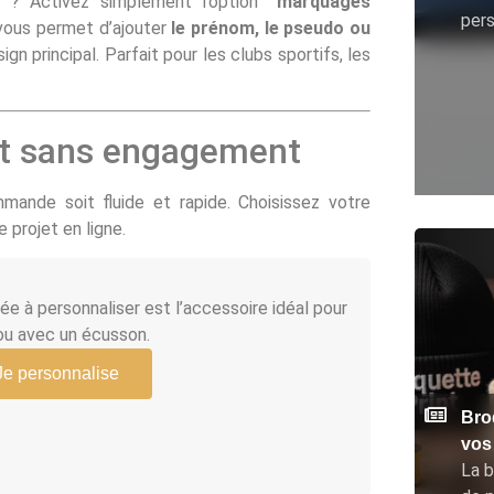
on ? Activez simplement l’option
“marquages
pers
vous permet d’ajouter
le prénom, le pseudo ou
 principal. Parfait pour les clubs sportifs, les
 et sans engagement
ande soit fluide et rapide. Choisissez votre
 projet en ligne.
e à personnaliser est l’accessoire idéal pour
ou avec un écusson.
Je personnalise
Brod
vos
La b