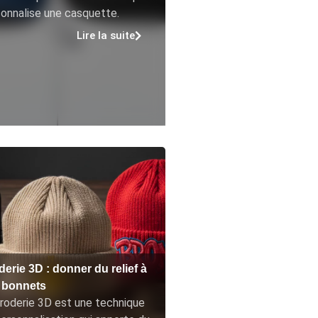
onnalise une casquette.
Lire la suite
erie 3D : donner du relief à
 bonnets
roderie 3D est une technique