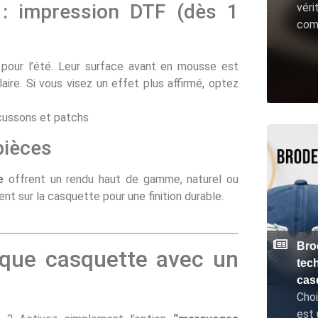
: impression DTF (dès 1
véri
com
)
 pour l’été. Leur surface avant en mousse est
ire. Si vous visez un effet plus affirmé, optez
écussons et patchs
pièces
e
offrent un rendu haut de gamme, naturel ou
t sur la casquette pour une finition durable.
Bro
aque casquette avec un
tec
cas
Choi
est 