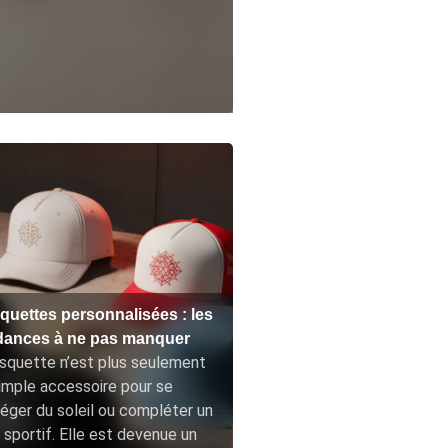
quettes personnalisées : les
dances à ne pas manquer
squette n’est plus seulement
imple accessoire pour se
éger du soleil ou compléter un
 sportif. Elle est devenue un