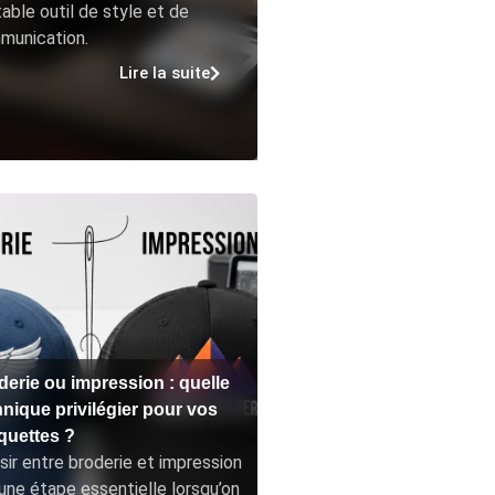
table outil de style et de
munication.
Lire la suite
derie ou impression : quelle
hnique privilégier pour vos
quettes ?
sir entre broderie et impression
une étape essentielle lorsqu’on