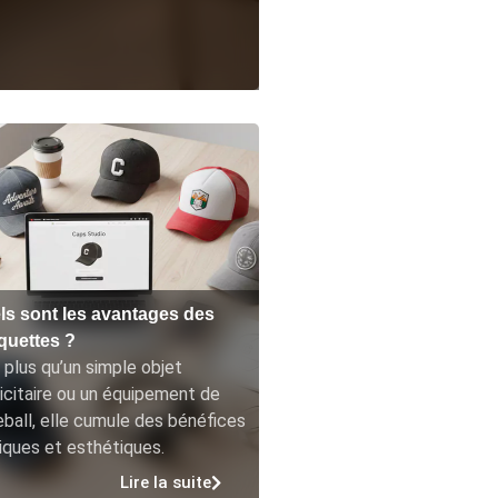
ls sont les avantages des
quettes ?
 plus qu’un simple objet
icitaire ou un équipement de
ball, elle cumule des bénéfices
iques et esthétiques.
Lire la suite