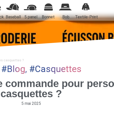
ck
Baseball
5 panel
Bonnet
Bob
Textile-Print
os casquettes ?
g
Blog
,
Casquettes
e commande pour perso
casquettes ?
5 mai 2025