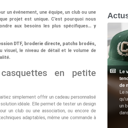
ur un événement, une équipe, un club ou une
Actu
que projet est unique. C’est pourquoi nous
épondre aux besoins les plus spécifiques…
y
ssion DTF, broderie directe, patchs brodés,
u visuel, le niveau de détail et le volume de
lité.
 casquettes en petite
Le v
ten
de 
Le r
itiez simplement offrir un cadeau personnalisé
qu'u
 solution idéale. Elle permet de tester un design
un b
our un club ou une association, ou encore de
dan
os techniques adaptables, même une commande à