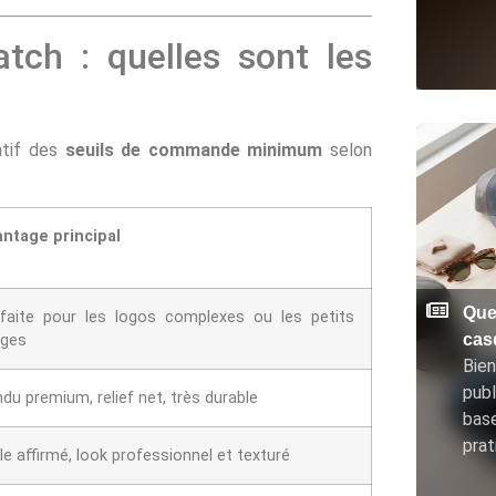
tch : quelles sont les
atif des
seuils de commande minimum
selon
ntage principal
Que
faite pour les logos complexes ou les petits
cas
ages
Bien
publ
du premium, relief net, très durable
base
prat
le affirmé, look professionnel et texturé