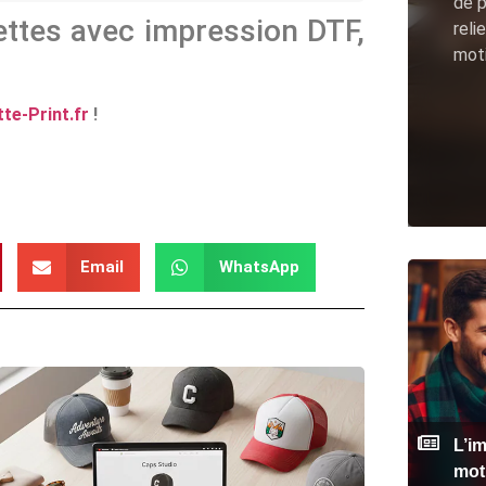
de p
ettes avec impression DTF,
reli
moti
te-Print.fr
!
Email
WhatsApp
L’i
mot