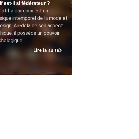
f est-il si fédérateur ?
otif à carreaux est un
sique intemporel de la mode et
esign. Au-delà de son aspect
hique, il possède un pouvoir
chologique
Lire la suite