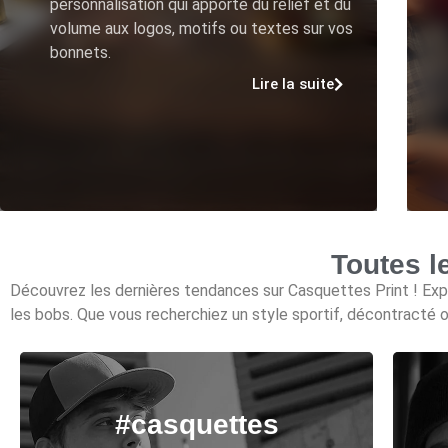
personnalisation qui apporte du relief et du
volume aux logos, motifs ou textes sur vos
bonnets.
Lire la suite
Toutes l
Découvrez les dernières tendances sur Casquettes Print ! Expl
les bobs. Que vous recherchiez un style sportif, décontracté o
#casquettes