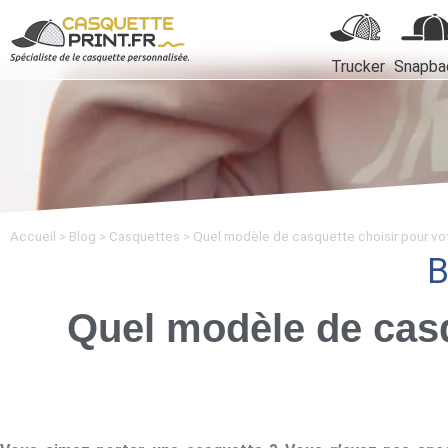
Trucker
Snapba
Accueil
>
Blog
>
Casquettes
>
Quel modèle de casquette choisir pour vot
B
Quel modèle de casq