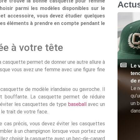
ore trouvé la bonne casquette pour femme
Actu
choisir parmi les modèles disponibles sur le
cet accessoire, vous devez étudier quelques
ques éléments à prendre en compte pendant le
e à votre tête
la casquette permet de donner une autre allure à
Le v
orsque vous avez une femme avec une figure fine
ten
de 
Le r
casquette de modèle irlandaise ou gavroche. Il
qu'u
t bouffante. La casquette permet de réduire
un b
ut éviter les casquettes de type
baseball
avec un
dan
le trait de votre face.
e cas précis, vous devez éviter les casquettes
sembler à un champignon lorsque vous portez une
llez choisir la casquette avec un bec-de-canard