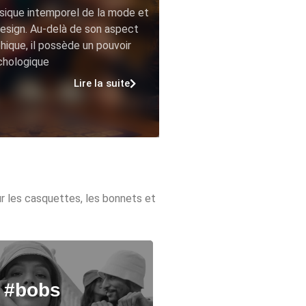
sique intemporel de la mode et
esign. Au-delà de son aspect
hique, il possède un pouvoir
chologique
Lire la suite
ur les casquettes, les bonnets et
#bobs