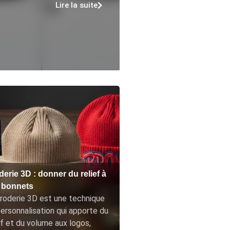
Lire la suite
erie 3D : donner du relief à
 bonnets
roderie 3D est une technique
ersonnalisation qui apporte du
ef et du volume aux logos,