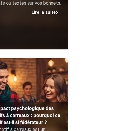
fs ou textes sur vos bonnets.
Lire la suite
mpact psychologique des
ifs à carreaux : pourquoi ce
f est-il si fédérateur ?
otif à carreaux est un