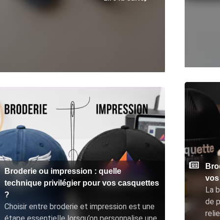
Brod
Broderie ou impression : quelle
vos
technique privilégier pour vos casquettes
La b
?
de p
Choisir entre broderie et impression est une
reli
étape essentielle lorsqu’on personnalise une