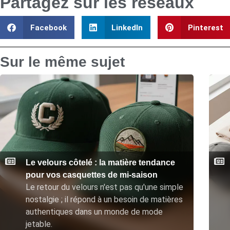
Partagez sur les réseaux
Facebook
LinkedIn
Pinterest
Sur le même sujet
Le velours côtelé : la matière tendance
pour vos casquettes de mi-saison
Le retour du velours n'est pas qu'une simple
nostalgie ; il répond à un besoin de matières
authentiques dans un monde de mode
jetable.