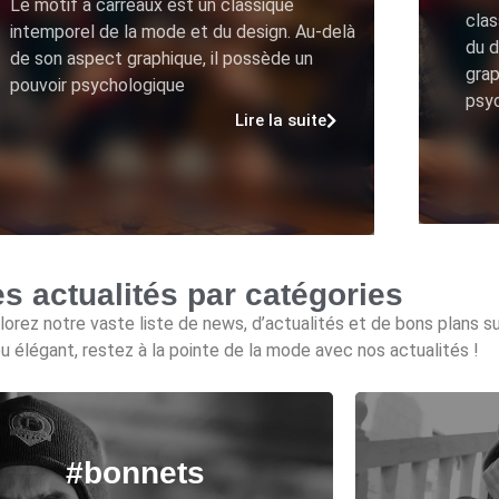
Le motif à carreaux est un classique
clas
intemporel de la mode et du design. Au-delà
du d
de son aspect graphique, il possède un
grap
pouvoir psychologique
psy
Lire la suite
es actualités par catégories
orez notre vaste liste de news, d’actualités et de bons plans s
u élégant, restez à la pointe de la mode avec nos actualités !
#bonnets