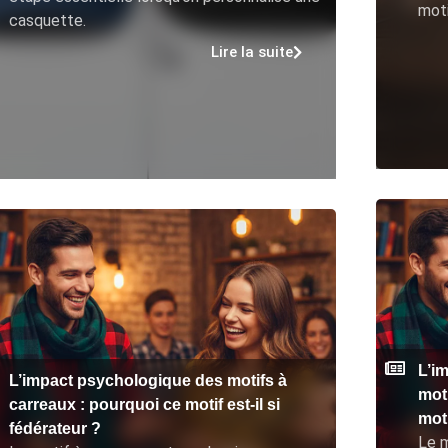
moti
casquette.
Lire la suite
L’i
L’impact psychologique des motifs à
mot
carreaux : pourquoi ce motif est-il si
moti
fédérateur ?
Le m