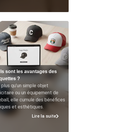
ls sont les avantages des
quettes ?
 plus qu’un simple objet
icitaire ou un équipement de
ball, elle cumule des bénéfices
iques et esthétiques.
Lire la suite