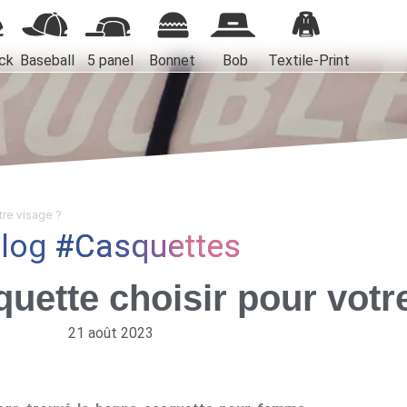
ck
Baseball
5 panel
Bonnet
Bob
Textile-Print
re visage ?
log
Casquettes
uette choisir pour votr
21 août 2023