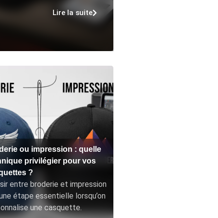
Lire la suite
derie ou impression : quelle
hnique privilégier pour vos
quettes ?
sir entre broderie et impression
une étape essentielle lorsqu’on
onnalise une casquette.