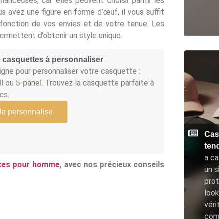
anceuses, car elles peuvent choisir parmi les
ous avez une figure en forme d’œuf, il vous suffit
 fonction de vos envies et de votre tenue. Les
permettent d’obtenir un style unique.
 casquettes à personnaliser
gne pour personnaliser votre casquette :
ll ou 5-panel. Trouvez la casquette parfaite à
cs.
Je personnalise
Cas
ten
a ca
ttes pour homme
, avec nos précieux conseils
un s
prot
look
véri
com