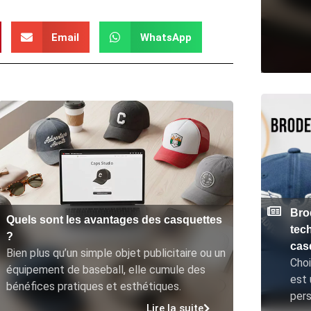
Email
WhatsApp
Bro
Quels sont les avantages des casquettes
tec
?
cas
Bien plus qu’un simple objet publicitaire ou un
Choi
équipement de baseball, elle cumule des
est 
bénéfices pratiques et esthétiques.
pers
Lire la suite