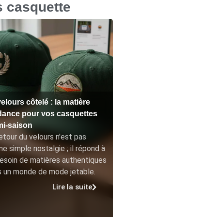
s casquette
elours côtelé : la matière
dance pour vos casquettes
mi-saison
etour du velours n'est pas
ne simple nostalgie ; il répond à
esoin de matières authentiques
s un monde de mode jetable.
Lire la suite