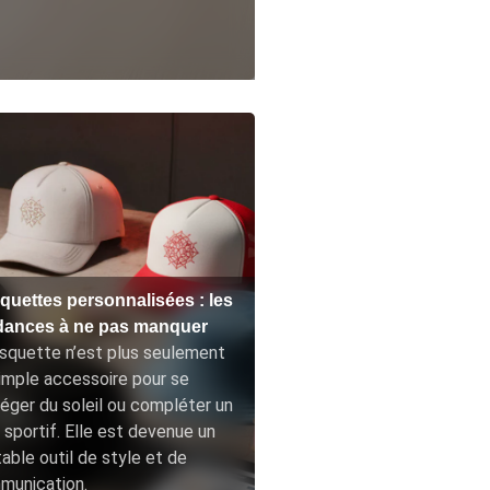
quettes personnalisées : les
dances à ne pas manquer
squette n’est plus seulement
imple accessoire pour se
éger du soleil ou compléter un
 sportif. Elle est devenue un
table outil de style et de
munication.