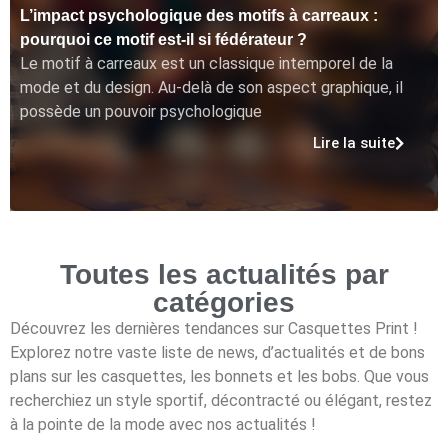
L’impact psychologique des motifs à carreaux :
pourquoi ce motif est-il si fédérateur ?
Le motif à carreaux est un classique intemporel de la
mode et du design. Au-delà de son aspect graphique, il
possède un pouvoir psychologique
Lire la suite
Toutes les actualités par
catégories
Découvrez les dernières tendances sur Casquettes Print !
Explorez notre vaste liste de news, d’actualités et de bons
plans sur les casquettes, les bonnets et les bobs. Que vous
recherchiez un style sportif, décontracté ou élégant, restez
à la pointe de la mode avec nos actualités !