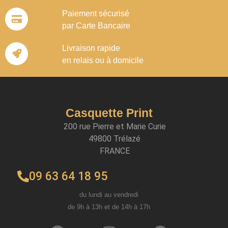
Paiement sécurisé
par Carte Bancaire
Livraison rapide
en relais ou à domicile
Casquette Print
200 rue Pierre et Marie Curie
49800 Trélazé
FRANCE
09 63 64 18 95
du lundi au vendredi
de 9h à 13h et de 14h à 17h