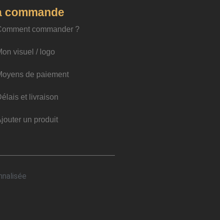
a commande
Comment commander ?
on visuel / logo
Moyens de paiement
élais et livraison
jouter un produit
nnalisée