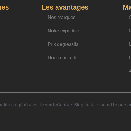
ues
Les avantages
M
Nos marques
Notre expertise
M
Prix dégressifs
Nous contacter
D
A
nditions générales de vente
Contact
Blog de la casquette perso