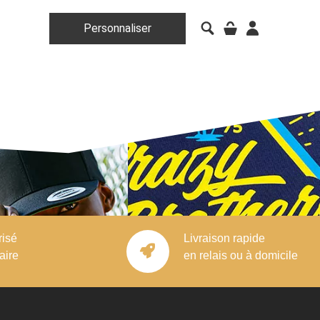
Personnaliser
risé
Livraison rapide
aire
en relais ou à domicile