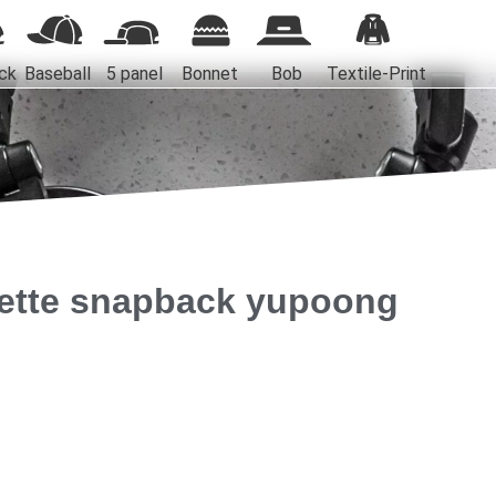
ck
Baseball
5 panel
Bonnet
Bob
Textile-Print
ette snapback yupoong