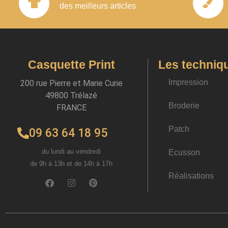
des meilleurs articles
Casquette Print
Les techniq
Impression
200 rue Pierre et Marie Curie
49800 Trélazé
Broderie
FRANCE
Patch
09 63 64 18 95
du lundi au vendredi
Ecusson
de 9h à 13h et de 14h à 17h
Réalisations