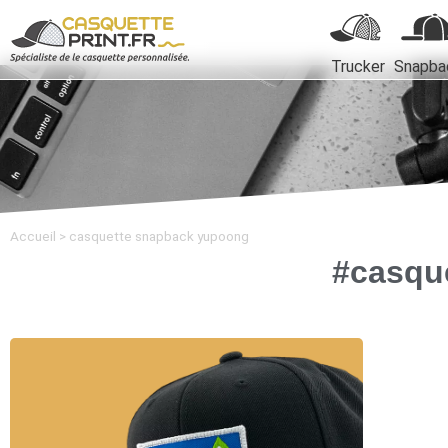
Trucker
Snapba
Accueil
>
casquette snapback yupoong
#casqu