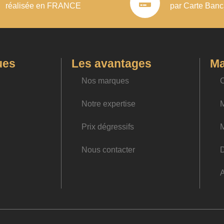
réalisée en FRANCE
par Carte Banc
ues
Les avantages
M
Nos marques
Notre expertise
M
Prix dégressifs
Nous contacter
D
A