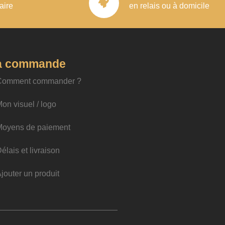
aire
en relais ou à domicile
a commande
Comment commander ?
on visuel / logo
Moyens de paiement
élais et livraison
jouter un produit