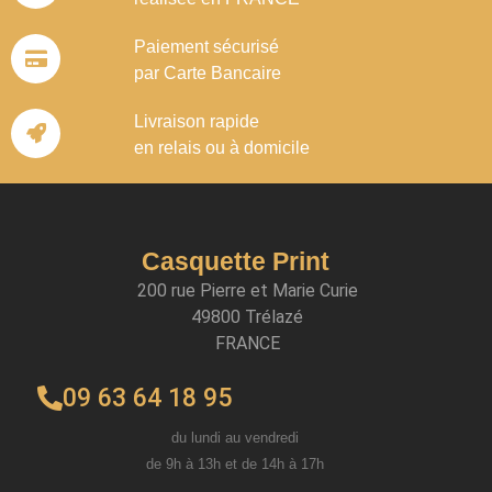
Paiement sécurisé
par Carte Bancaire
Livraison rapide
en relais ou à domicile
Casquette Print
200 rue Pierre et Marie Curie
49800 Trélazé
FRANCE
09 63 64 18 95
du lundi au vendredi
de 9h à 13h et de 14h à 17h