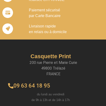
Paiement sécurisé
par Carte Bancaire
Livraison rapide
en relais ou à domicile
Casquette Print
200 rue Pierre et Marie Curie
49800 Trélazé
FRANCE
09 63 64 18 95
du lundi au vendredi
de 9h à 13h et de 14h à 17h