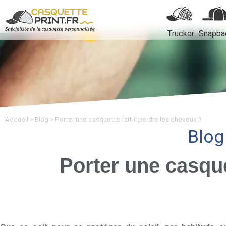
Trucker
Snapba
Accueil
>
Blog
>
Porter une casquette fait-il perdre les cheveux ?
Blo
Porter une casque