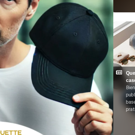
Que
cas
Bien
publ
base
prat