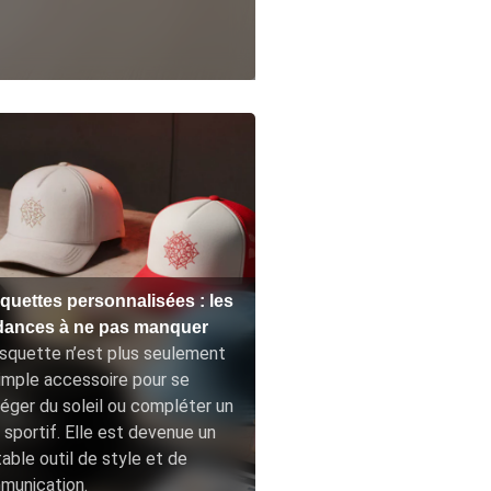
quettes personnalisées : les
dances à ne pas manquer
squette n’est plus seulement
imple accessoire pour se
éger du soleil ou compléter un
 sportif. Elle est devenue un
table outil de style et de
munication.