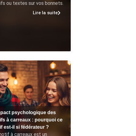
fs ou textes sur vos bonnets.
Lire la suite
mpact psychologique des
ifs à carreaux : pourquoi ce
f est-il si fédérateur ?
otif à carreaux est un