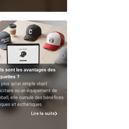
ls sont les avantages des
quettes ?
 plus qu’un simple objet
icitaire ou un équipement de
ball, elle cumule des bénéfices
iques et esthétiques.
Lire la suite