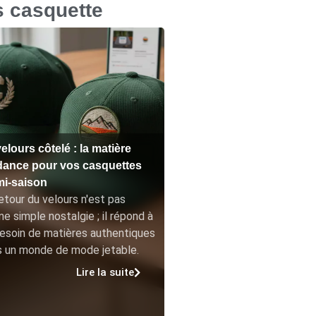
s casquette
elours côtelé : la matière
dance pour vos casquettes
mi-saison
etour du velours n'est pas
ne simple nostalgie ; il répond à
esoin de matières authentiques
s un monde de mode jetable.
Lire la suite