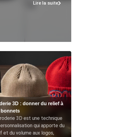
Lire la suite
erie 3D : donner du relief à
 bonnets
roderie 3D est une technique
ersonnalisation qui apporte du
ef et du volume aux logos,