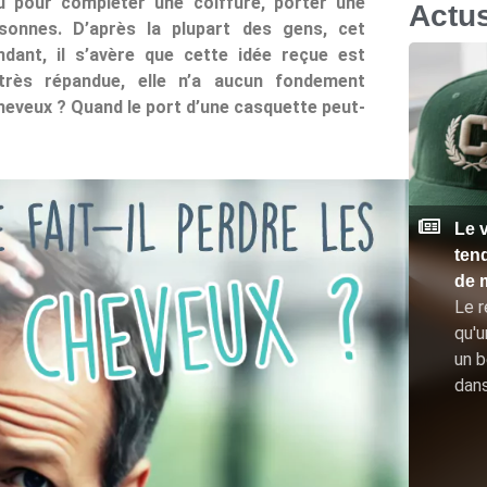
u pour compléter une coiffure, porter une
Actu
sonnes. D’après la plupart des gens, cet
dant, il s’avère que cette idée reçue est
très répandue, elle n’a aucun fondement
cheveux ? Quand le port d’une casquette peut-
Le v
ten
de 
Le r
qu'u
un b
dan