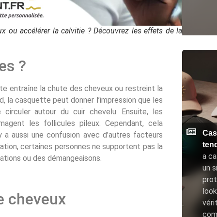
x ou accélérer la calvitie ? Découvrez les effets de la
es ?
te entraîne la chute des cheveux ou restreint la
d, la casquette peut donner l’impression que les
circuler autour du cuir chevelu. Ensuite, les
gent les follicules pileux. Cependant, cela
Cas
 y a aussi une confusion avec d’autres facteurs
ten
mation, certaines personnes ne supportent pas la
a ca
itations ou des démangeaisons.
un s
prot
look
de cheveux
véri
com