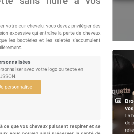
tte sans nuire à vos
er votre cuir chevelu, vous devez privilégier des
ssion excessive qui entraîne la perte de cheveux
que les bactéries et les saletés s’accumulent
ulièrement.
ersonnalisées
sonnaliser avec votre logo ou texte en
CUSSON.
Je personnalise
Brod
vos
La b
de p
 à ce que vos cheveux puissent respirer et se
reli
aux, vous pouvez ainsi préserver la santé de