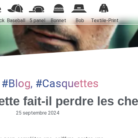
ck
Baseball
5 panel
Bonnet
Bob
Textile-Print
g
Blog
,
Casquettes
tte fait-il perdre les ch
25 septembre 2024