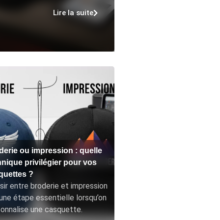
Lire la suite
derie ou impression : quelle
hnique privilégier pour vos
quettes ?
sir entre broderie et impression
une étape essentielle lorsqu’on
onnalise une casquette.