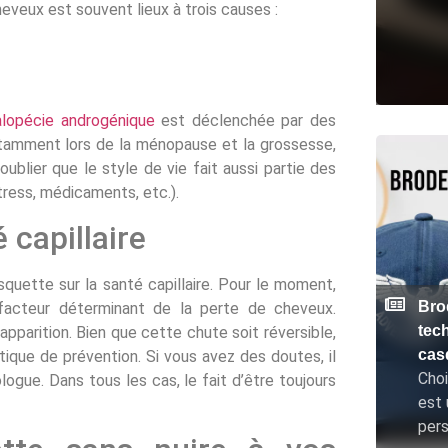
eveux est souvent lieux à trois causes :
alopécie androgénique
est déclenchée par des
notamment lors de la ménopause et la grossesse,
ublier que le style de vie fait aussi partie des
tress, médicaments, etc.).
 capillaire
quette sur la santé capillaire. Pour le moment,
Bro
facteur déterminant de la perte de cheveux.
tec
parition. Bien que cette chute soit réversible,
cas
tique de prévention. Si vous avez des doutes, il
Choi
ogue. Dans tous les cas, le fait d’être toujours
est 
pers