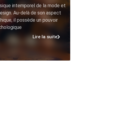
sique intemporel de la mode et
esign. Au-delà de son aspect
hique, il possède un pouvoir
chologique
Lire la suite