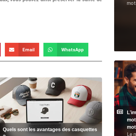
moti
Email
WhatsApp
L’i
mot
moti
Quels sont les avantages des casquettes
Le m